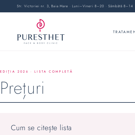
Str. Victoriei nr. 3, Baia Mare · Luni–Vineri 8–20 · Sâmbătă 8–14
TRATAME
EDIȚIA 2026 · LISTA COMPLETĂ
Prețuri
Cum se citește lista