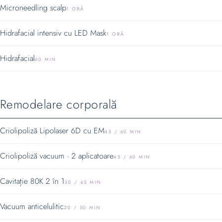
Microneedling scalp
1 ORĂ
Hidrafacial intensiv cu LED Mask
1 ORĂ
Hidrafacial
60 MIN
Remodelare corporală
Criolipoliză Lipolaser 6D cu EM
45 / 60 MIN
Criolipoliză vacuum · 2 aplicatoare
45 / 60 MIN
Cavitație 80K 2 în 1
30 / 45 MIN
Vacuum anticelulitic
20 / 50 MIN