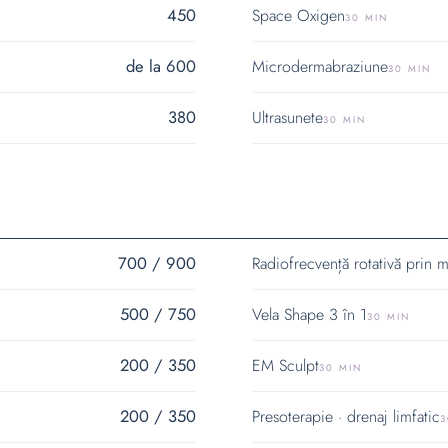
450
Space Oxigen
30 MIN
de la 600
Microdermabraziune
30 MIN
380
Ultrasunete
30 MIN
700 / 900
Radiofrecvență rotativă prin m
500 / 750
Vela Shape 3 în 1
30 MIN
200 / 350
EM Sculpt
30 MIN
200 / 350
Presoterapie · drenaj limfatic
3