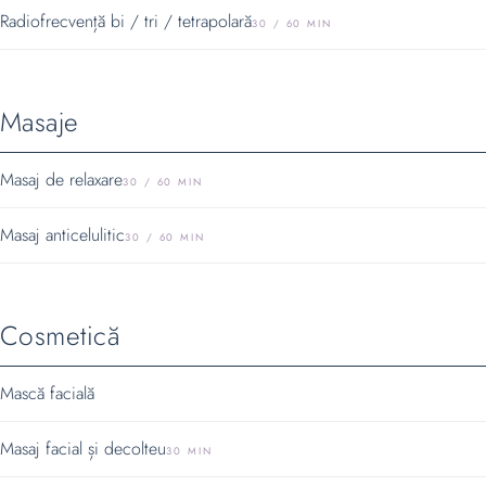
Radiofrecvență bi / tri / tetrapolară
30 / 60 MIN
Masaje
Masaj de relaxare
30 / 60 MIN
Masaj anticelulitic
30 / 60 MIN
Cosmetică
Mască facială
Masaj facial și decolteu
30 MIN