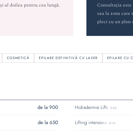
i al doilea pentru cea lungă.
Consultația este
sau la zona care 
pleci cu un plan
COSMETICĂ
EPILARE DEFINITIVĂ CU LASER
EPILARE CU 
de la 900
Hidradermie Lift
2 ORE
de la 650
Lifting intensiv
60 MIN