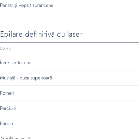
Pensat și vopsit sprâncene
Epilare definitivă cu laser
ZONĂ
Între sprâncene
Mustață · buza superioară
Pomeți
Perciuni
Bărbie
Areolă mamară