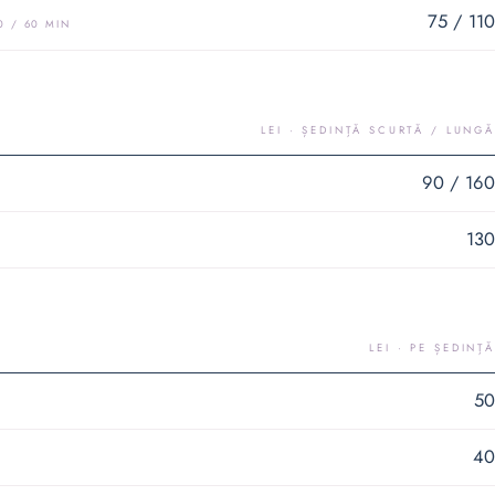
75 / 110
0 / 60 MIN
LEI · ȘEDINȚĂ SCURTĂ / LUNGĂ
90 / 160
130
LEI · PE ȘEDINȚĂ
50
40