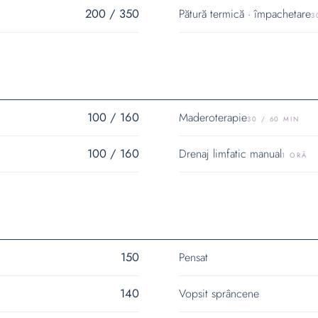
200 / 350
Pătură termică · împachetare
3
100 / 160
Maderoterapie
30 / 60 MIN
100 / 160
Drenaj limfatic manual
1 ORĂ
150
Pensat
140
Vopsit sprâncene