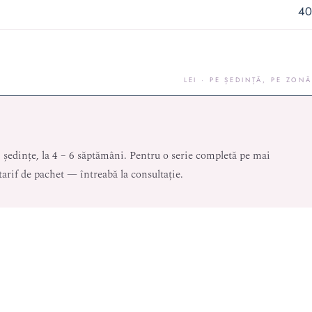
40
LEI · PE ȘEDINȚĂ, PE ZONĂ
 ședințe, la 4 – 6 săptămâni. Pentru o serie completă pe mai
arif de pachet — întreabă la consultație.