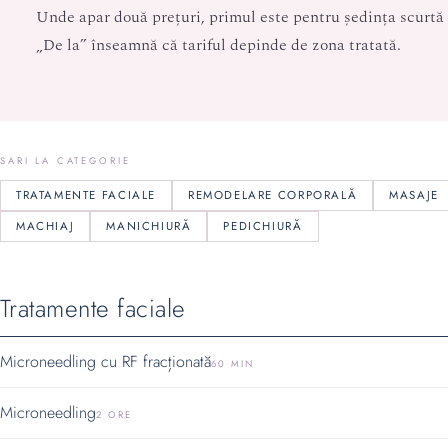
Unde apar două prețuri, primul este pentru ședința scurtă ș
„De la” înseamnă că tariful depinde de zona tratată.
SARI LA CATEGORIE
TRATAMENTE FACIALE
REMODELARE CORPORALĂ
MASAJE
MACHIAJ
MANICHIURĂ
PEDICHIURĂ
Tratamente faciale
Microneedling cu RF fracționată
60 MIN
Microneedling
2 ORE