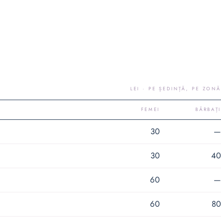
LEI · PE ȘEDINȚĂ, PE ZONĂ
FEMEI
BĂRBAȚI
30
—
30
40
60
—
60
80