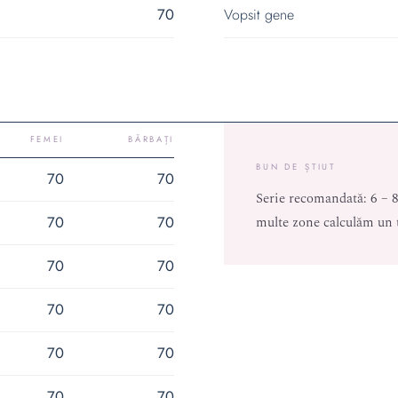
70
Vopsit gene
FEMEI
BĂRBAȚI
BUN DE ȘTIUT
70
70
Serie recomandată: 6 – 8
70
70
multe zone calculăm un t
70
70
70
70
70
70
70
70