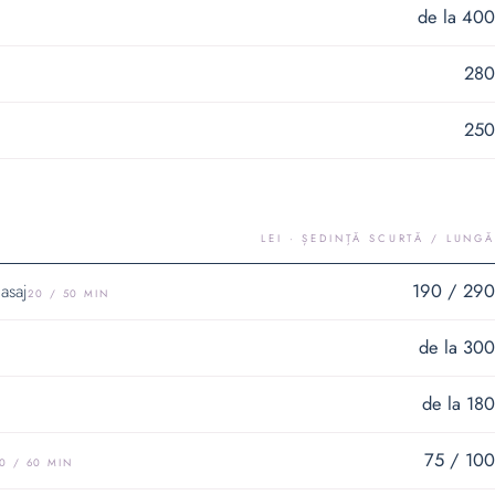
de la 400
280
250
LEI · ȘEDINȚĂ SCURTĂ / LUNGĂ
190 / 290
asaj
20 / 50 MIN
de la 300
de la 180
75 / 100
0 / 60 MIN