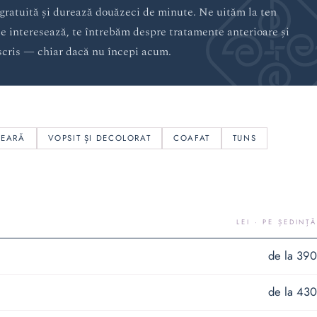
 gratuită și durează douăzeci de minute. Ne uităm la ten
te interesează, te întrebăm despre tratamente anterioare și
 scris — chiar dacă nu începi acum.
CEARĂ
VOPSIT ȘI DECOLORAT
COAFAT
TUNS
LEI · PE ȘEDINȚĂ
de la 390
de la 430