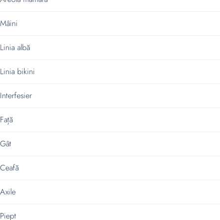
Mâini
Linia albă
Linia bikini
Interfesier
Față
Gât
Ceafă
Axile
Piept