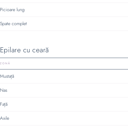
Picioare lung
Spate complet
Epilare cu ceară
ZONĂ
Mustață
Nas
Față
Axile