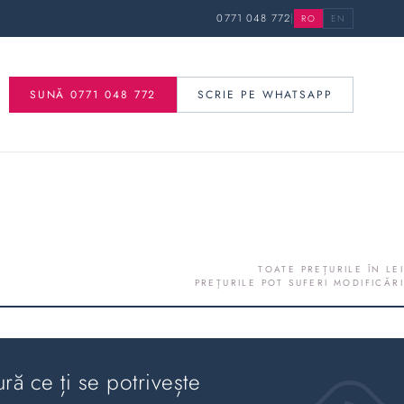
0771 048 772
|
RO
EN
SUNĂ 0771 048 772
SCRIE PE WHATSAPP
TOATE PREȚURILE ÎN LEI
PREȚURILE POT SUFERI MODIFICĂRI
ură ce ți se potrivește